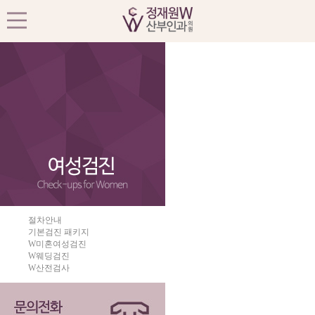
절차안내
기본검진 패키지
W미혼여성검진
W웨딩검진
W산전검사