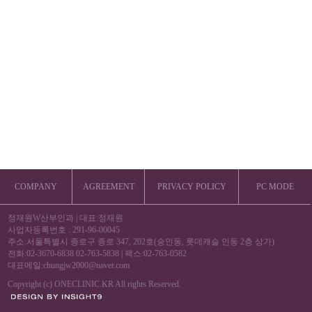
COMPANY
AGREEMENT
PRIVACY POLICY
PC MODE
정재원W산부인과
|
대표:정재원
사업자등록번호 : 291-96-00045
주소:서울특별시 종로구 종로 347, 202호(숭인동, 롯데캐슬 인동 2층 상가)
전화:02-3670-6838 02-763-5838
|
팩스:02-763-0582
대표메일:chungjw2000@naver.com
Copyright (c) ONECLINIC.KR All rights Reserved.