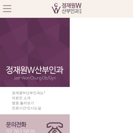
정재원W산부인과는?
의료진 소개
병원 둘러보기
진료시간/오시는길