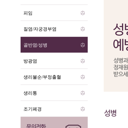
피임
질염/자궁경부염
골반염/성병
방광염
생리불순/부정출혈
생리통
조기폐경