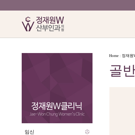
Home : 정재
골반
임신