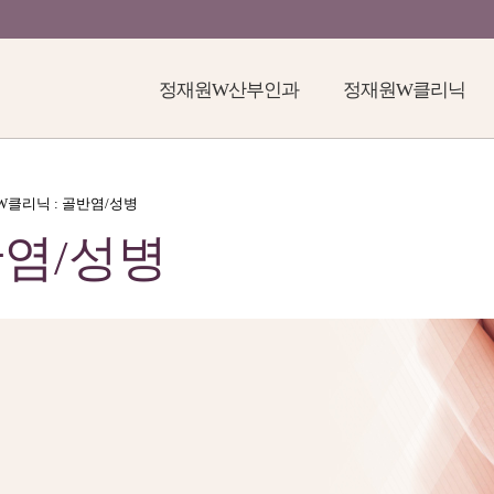
정재원W산부인과
정재원W클리닉
원W클리닉 : 골반염/성병
염/성병